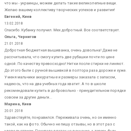
что мы - украинцы, можем делать такие великолепные вещи.
Желаю вашему коллективу творческих успехов и развития!
Евгений, Киев
13.02.2018
Спасибо. Кубанку получил. Мех добротный. Все соответствует.
Ольга, Чернигов
21.01.2018
Добротная бюджетная вышиванка, очень довольна! Даже не
рассчитывала, что смогу купить две рубашки почти по цене
одной. По качеству превосходно! Нитки после стирки не линяют.
До этого были с ручной вышивкой в полтора раза дороже и хуже.
У меня мальчики аккуратные и размеры заказала с запасом,
надеюсь, что на два учебных года хватит. А то в школе
рекомендовали купить в добровольно - принудительном порядке
совсем за другие деньги...
Марина, Киев
20.01.2018
Здравствуйте, понравился. Переживала очень, но он именно
такой, как на фото. Обычно не пишу отзывы, но в этот раз с
удовольствием. Покупала платок на венчание, а теперь буду