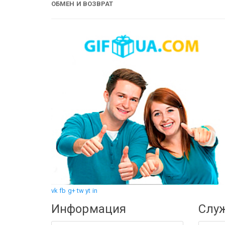
ОБМЕН И ВОЗВРАТ
vk
fb
g+
tw
yt
in
Информация
Слу