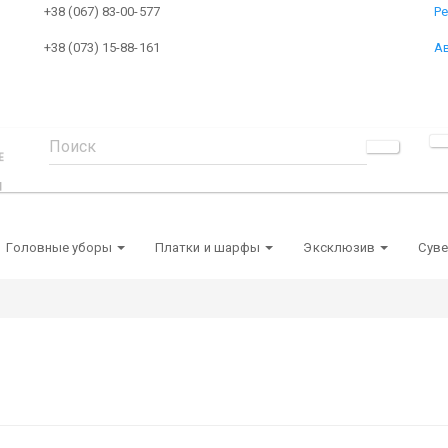
+38 (067) 83-00-577
Р
+38 (073) 15-88-161
А
Головные уборы
Платки и шарфы
Эксклюзив
Сув