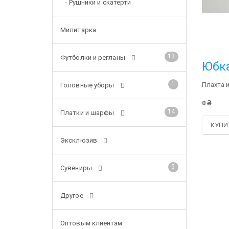
- Рушники и скатерти
Милитарка
13
Футболки и регланы
Юбка
1
Плахта 
Головные уборы
0 ₴
14
Платки и шарфы
КУПИ
Эксклюзив
5
Сувениры
Другое
Оптовым клиентам