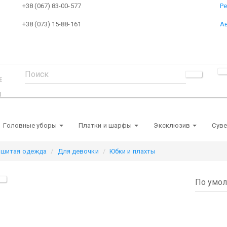
+38 (067) 83-00-577
Р
+38 (073) 15-88-161
А
Головные уборы
Платки и шарфы
Эксклюзив
Сув
шитая одежда
Для девочки
Юбки и плахты