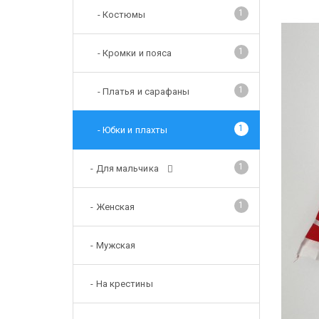
1
- Костюмы
1
- Кромки и пояса
1
- Платья и сарафаны
1
- Юбки и плахты
1
- Для мальчика
1
- Женская
- Мужская
- На крестины