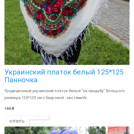
Украинский платок белый 125*125
Панночка
Традиционный украинский платок белый "на свадьбу" большого
размера 125*125 см с бахромой - кистямиУк..
160 ₴
КУПИТЬ