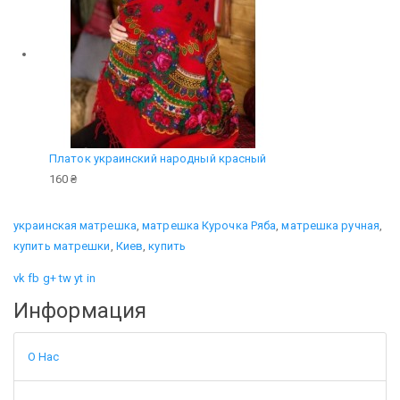
Платок украинский народный красный
160 ₴
украинская матрешка
,
матрешка Курочка Ряба
,
матрешка ручная
,
купить матрешки
,
Киев
,
купить
vk
fb
g+
tw
yt
in
Информация
О Нас