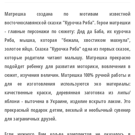
Матрешка создана по мотивам
известной
восточнославянской сказки "Курочка Ряба". Герои матрешки
- главные персонажи по сюжету: Дед да Баба, их курочка
Ряба,
мышка,
которая
"бежала, хвостиком махнула",
золотое яйцо. Сказка "Курочка Ряба" одна из первых сказок,
которые родители читают малышу. Матрешка прекрасно
подойдет ребенку для развития моторики, вовлечения в
сюжет, изучения
величин
. Матрешка 100% ручной работы и
для ее изготовления используются эко материалы:
качественные краски, деревянная заготовка из липы/
яблони - выточена в Украине, изделие вскрыто лаком. Это
прекрасный подарок детям, веселый и необычный сувенир
для заграничных друзей.
Если нужного Вам кол-ва комплектов не оказалось в